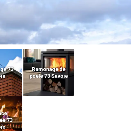
ge 73
Ramonage de
ie
poele 73 Savoie
nce
ée 73
ie