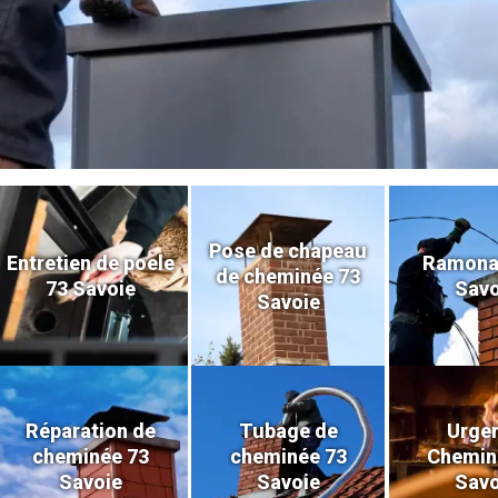
Pose de chapeau
Entretien de poele
Ramona
de cheminée 73
73 Savoie
Savo
Savoie
Réparation de
Tubage de
Urge
cheminée 73
cheminée 73
Chemin
Savoie
Savoie
Savo