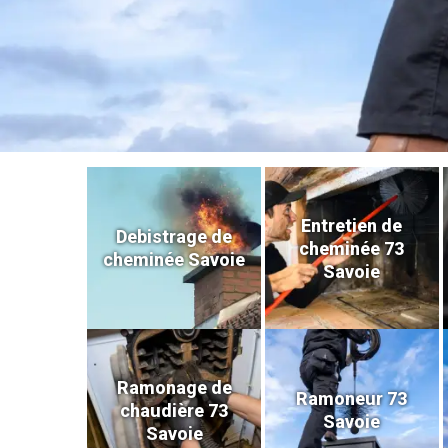
Entretien de
Debistrage de
cheminée 73
cheminée Savoie
Savoie
Ramonage de
Ramoneur 73
chaudière 73
Savoie
Savoie