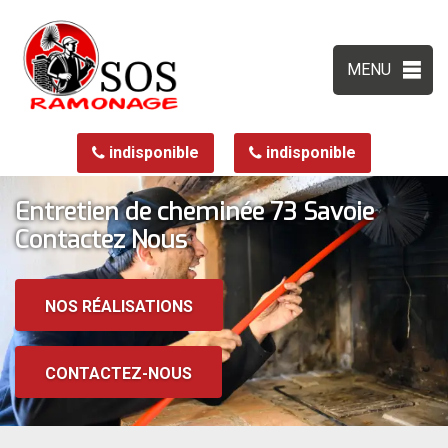
MENU
indisponible
indisponible
Entretien de cheminée 73 Savoie
Contactez Nous
NOS RÉALISATIONS
CONTACTEZ-NOUS