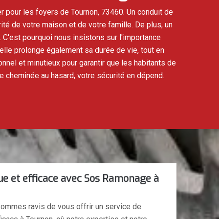
 pour les foyers de Tournon, 73460. Un conduit de
ité de votre maison et de votre famille. De plus, un
C'est pourquoi nous insistons sur l'importance
 elle prolonge également sa durée de vie, tout en
nel et minutieux pour garantir que les habitants de
tre cheminée au hasard, votre sécurité en dépend.
 et efficace avec Sos Ramonage à
mmes ravis de vous offrir un service de