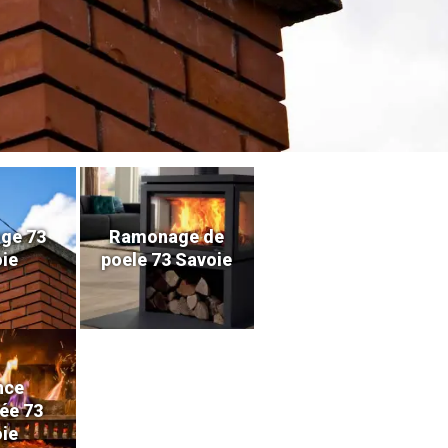
ge 73
Ramonage de
ie
poele 73 Savoie
nce
ée 73
ie