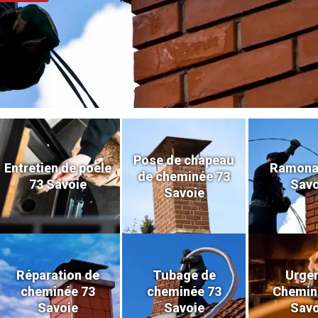
Pose de chapeau
Entretien de poele
Ramona
de cheminée 73
73 Savoie
Savo
Savoie
Réparation de
Tubage de
Urge
cheminée 73
cheminée 73
Chemin
Savoie
Savoie
Savo