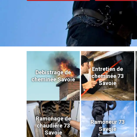
Entretien de
Debistrage de
cheminée 73
cheminée Savoie
Savoie
Ramonage de
Ramoneur 73
chaudière 73
Savoie
Savoie