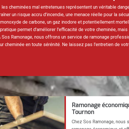
es cheminées mal entretenues représentent un véritable danger
aîner un risque accru d'incendie, une menace réelle pour la sécur
monoxyde de carbone, un gaz inodore et potentiellement mortel. 
pratique permet d'améliorer l'efficacité de votre cheminée, mais
À Sos Ramonage, nous offrons un service de ramonage profession
eur cheminée en toute sérénité. Ne laissez pas l'entretien de vo
Ramonage économique
Tournon
Chez Sos Ramonage, nous so