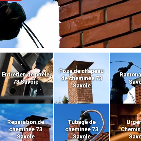
Pose de chapeau
Entretien de poele
Ramona
de cheminée 73
73 Savoie
Savo
Savoie
Réparation de
Tubage de
Urge
cheminée 73
cheminée 73
Chemin
Savoie
Savoie
Savo