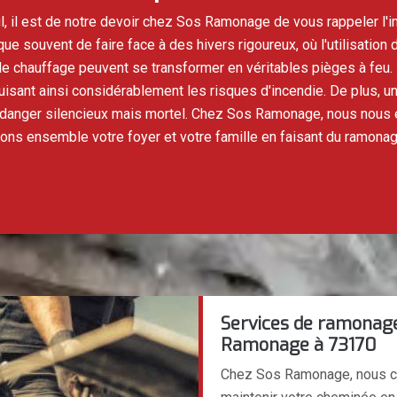
 il est de notre devoir chez Sos Ramonage de vous rappeler l'i
ique souvent de faire face à des hivers rigoureux, où l'utilisati
de chauffage peuvent se transformer en véritables pièges à feu.
sant ainsi considérablement les risques d'incendie. De plus, un 
n danger silencieux mais mortel. Chez Sos Ramonage, nous nous 
tégeons ensemble votre foyer et votre famille en faisant du ramon
Services de ramonage
Ramonage à 73170
Chez Sos Ramonage, nous com