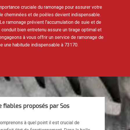
mportance cruciale du ramonage pour assurer votre
on de cheminées et de poêles devient indispensable.
 Le ramonage prévient l'accumulation de suie et de
conduit bien entretenu assure un tirage optimal et
engageons à vous offrir un service de ramonage de
age une habitude indispensable à 73170.
 fiables proposés par Sos
prenons à quel point il est crucial de