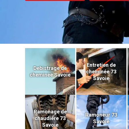
Entretien de
Debistrage de
cheminée 73
cheminée Savoie
Savoie
Ramonage de
Ramoneur 73
chaudière 73
Savoie
Savoie