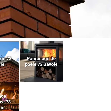
ge 73
Ramonage de
ie
poele 73 Savoie
nce
ée 73
ie