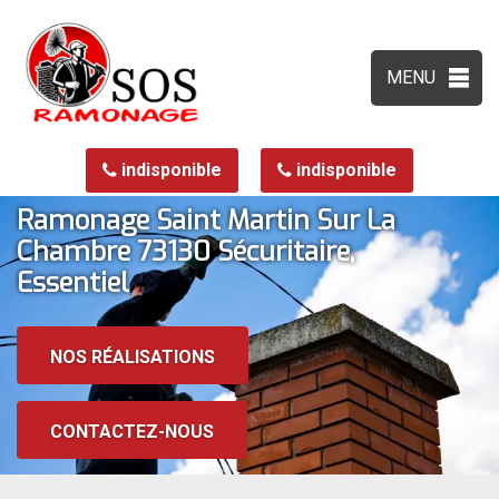
MENU
indisponible
indisponible
Ramonage Saint Martin Sur La
Chambre 73130 Sécuritaire,
Essentiel
NOS RÉALISATIONS
CONTACTEZ-NOUS