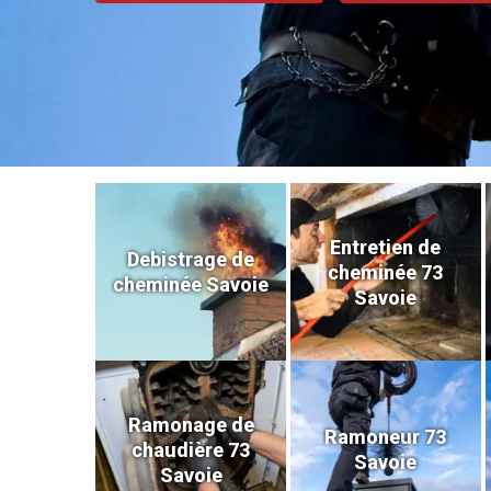
Entretien de
Debistrage de
cheminée 73
cheminée Savoie
Savoie
Ramonage de
Ramoneur 73
chaudière 73
Savoie
Savoie