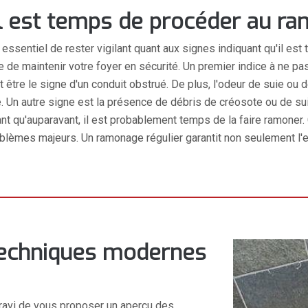
'il est temps de procéder au r
t essentiel de rester vigilant quant aux signes indiquant qu'il 
 maintenir votre foyer en sécurité. Un premier indice à ne pas 
eut être le signe d'un conduit obstrué. De plus, l'odeur de suie 
e. Un autre signe est la présence de débris de créosote ou de sui
ant qu'auparavant, il est probablement temps de la faire ramo
lèmes majeurs. Un ramonage régulier garantit non seulement l'ef
techniques modernes
 ravi de vous proposer un aperçu des