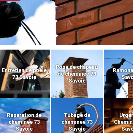
Pose de chapeau
Entretien de poele
Ramona
de cheminée 73
73 Savoie
Savo
Savoie
Réparation de
Tubage de
Urge
cheminée 73
cheminée 73
Chemin
Savoie
Savoie
Savo