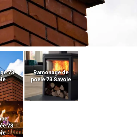
ge 73
Ramonage de
ie
poele 73 Savoie
nce
ée 73
ie